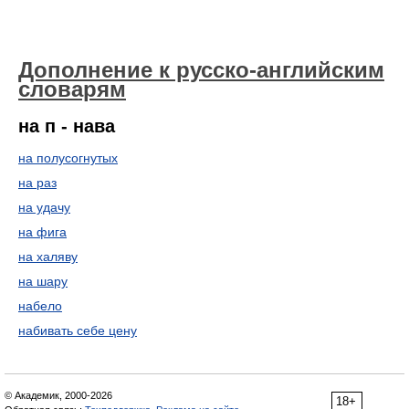
Дополнение к русско-английским
словарям
на п - нава
на полусогнутых
на раз
на удачу
на фига
на халяву
на шару
набело
набивать себе цену
© Академик, 2000-2026
18+